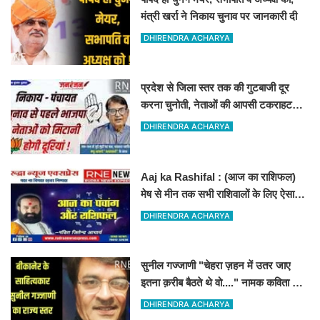
मंत्री खर्रा ने निकाय चुनाव पर जानकारी दी
DHIRENDRA ACHARYA
प्रदेश से जिला स्तर तक की गुटबाजी दूर
करना चुनोती, नेताओं की आपसी टकराहट
बढायेगी मुश्किलें
DHIRENDRA ACHARYA
Aaj ka Rashifal : (आज का राशिफल)
मेष से मीन तक सभी राशिवालों के लिए ऐसा
रहेगा आज का दिन !
DHIRENDRA ACHARYA
सुनील गज्जाणी "चेहरा ज़हन में उतर जाए
इतना क़रीब बैठते थे वो...." नामक कविता के
लिए राज्य स्तर पर सम्मानित होंगे
DHIRENDRA ACHARYA