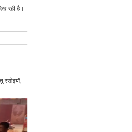
 दिख रही है।
ु रसोइयों,