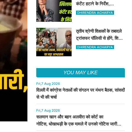
कंटेंट हटाने के निर्देश,
अपमानजनक, अश्लील कंटेंट
DHIRENDRA ACHARYA
को हटाने का कोर्ट ने निर्देश दिया
तृतीय श्रेणी शिक्षकों के तबादले
ट्रांसफर पॉलिसी से होंगे, शिक्षा
मंत्री ने इन शिक्षकों के संगठन
DHIRENDRA ACHARYA
को आश्वासन दिया
YOU MAY LIKE
Fri,7 Aug 2026
दिल्ली में कांग्रेस नेताओं की संगठन पर मंथन बैठक, सांसदों
से भी की चर्चा
Fri,7 Aug 2026
सलमान खान और बहन अलवीरा को कोर्ट का
नोटिस, धोखाधड़ी के एक मामले में उनको नोटिस जारी
किया गया है