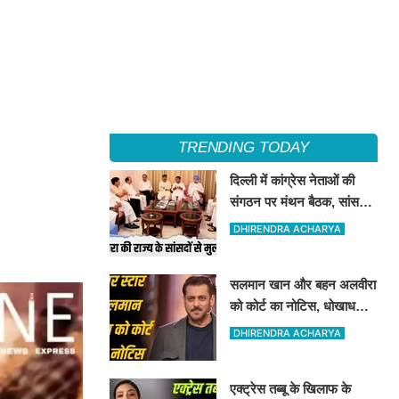
TRENDING TODAY
दिल्ली में कांग्रेस नेताओं की
संगठन पर मंथन बैठक, सांसदों
से भी की चर्चा
DHIRENDRA ACHARYA
सलमान खान और बहन अलवीरा
को कोर्ट का नोटिस, धोखाधड़ी
के एक मामले में उनको नोटिस
DHIRENDRA ACHARYA
जारी किया गया है
एक्ट्रेस तब्बू के खिलाफ के