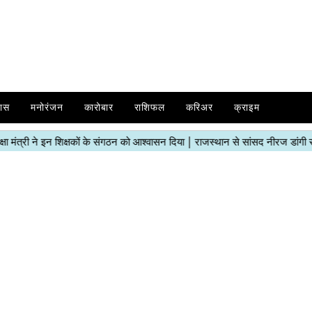
ास
मनोरंजन
कारोबार
राशिफल
करिअर
क्राइम