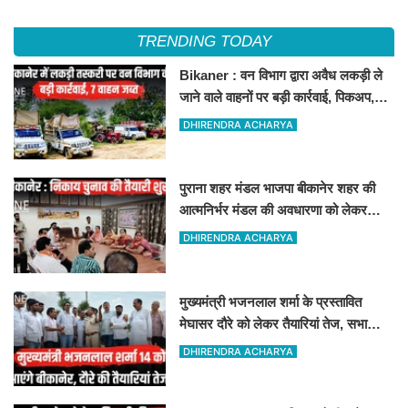
TRENDING TODAY
Bikaner : वन विभाग द्वारा अवैध लकड़ी ले
जाने वाले वाहनों पर बड़ी कार्रवाई, पिकअप,
ट्रैक्टर और ट्रक जब्त!
DHIRENDRA ACHARYA
पुराना शहर मंडल भाजपा बीकानेर शहर की
आत्मनिर्भर मंडल की अवधारणा को लेकर
मासिक एवं निकाय चुनाव की तैयारी बैठक
DHIRENDRA ACHARYA
सम्पन्न"
मुख्यमंत्री भजनलाल शर्मा के प्रस्तावित
मेघासर दौरे को लेकर तैयारियां तेज, सभा
स्थल का लिया जायजा
DHIRENDRA ACHARYA