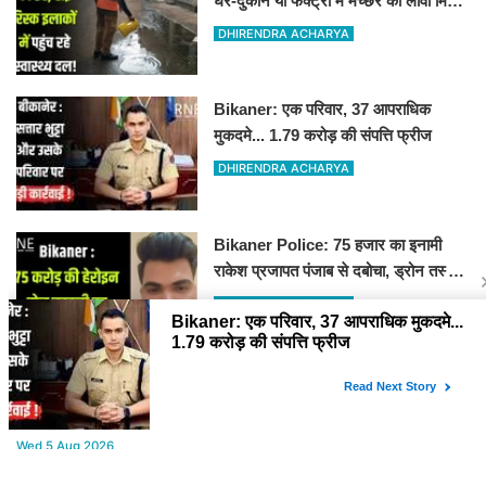
घर-दुकान या फैक्ट्री में मच्छर का लार्वा मिला
तो होगा चालान
DHIRENDRA ACHARYA
Bikaner: एक परिवार, 37 आपराधिक
मुकदमे... 1.79 करोड़ की संपत्ति फ्रीज
DHIRENDRA ACHARYA
Bikaner Police: 75 हजार का इनामी
राकेश प्रजापत पंजाब से दबोचा, ड्रोन तस्करी
का मास्टरमाइंड, 22 मामलों में वांटेड
DHIRENDRA ACHARYA
YOU MAY LIKE
Wed,5 Aug 2026
Rajasthan : 5 कृषि विश्वविद्यालयों के कुलगुरु एक मंच पर, राज्यपाल-सीएम और