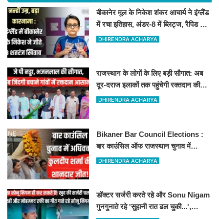
बीकानेर मूल के निकेश शंकर आचार्य ने इंग्लैंड
में रचा इतिहास, अंडर-8 में ब्लिट्ज, रैपिड और
स्टैंडर्ड चैंपियन
DHIRENDRA ACHARYA
राजस्थान के लोगों के लिए बड़ी सौगात: अब
दूर-दराज इलाकों तक पहुंचेगी रक्तदान की
सुविधा, 10 अत्याधुनिक वाहन रवाना
DHIRENDRA ACHARYA
Bikaner Bar Council Elections :
बार काउंसिल ऑफ राजस्थान चुनाव में
बीकानेर के अधिवक्ता कुलदीप कुमार शर्मा की
DHIRENDRA ACHARYA
शानदार जीत
डॉक्टर सर्जरी करते रहे और Sonu Nigam
गुनगुनाते रहे 'सुहानी रात ढल चुकी...',
VIDEO वायरल