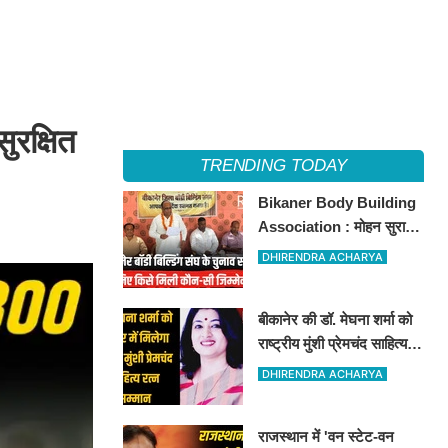
सुरक्षित
TRENDING TODAY
Bikaner Body Building
Association : मोहन सुराणा
बने अध्यक्ष; अरुण व्यास सचिव
DHIRENDRA ACHARYA
निर्विरोध निर्वाचित
बीकानेर की डॉ. मेघना शर्मा को
राष्ट्रीय मुंशी प्रेमचंद साहित्य
रत्न सम्मान 2026
DHIRENDRA ACHARYA
राजस्थान में 'वन स्टेट-वन