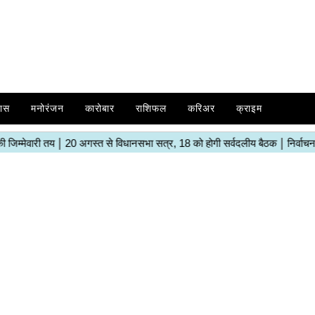
ास
मनोरंजन
कारोबार
राशिफल
करिअर
क्राइम