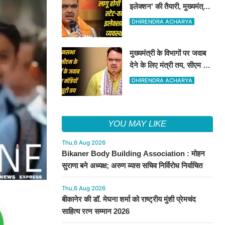
इलेक्शन' की तैयारी, मुख्यमंत्री
बोले- लोकतंत्र होगा और मजबूत
DHIRENDRA ACHARYA
मुख्यमंत्री के विभागों पर जवाब
देने के लिए मंत्री तय, सीएम की
अनुपस्थिति में मंत्रियो की
DHIRENDRA ACHARYA
जिम्मेवारी तय
YOU MAY LIKE
Thu,6 Aug 2026
Bikaner Body Building Association : मोहन
सुराणा बने अध्यक्ष; अरुण व्यास सचिव निर्विरोध निर्वाचित
Thu,6 Aug 2026
बीकानेर की डॉ. मेघना शर्मा को राष्ट्रीय मुंशी प्रेमचंद
साहित्य रत्न सम्मान 2026