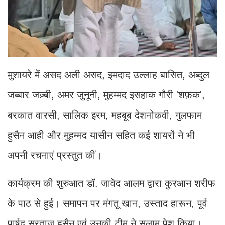
मुशायरे में असद अली असद, इमदाद उल्लाह बासित, अब्दुल
जब्बार जज़्बी, अमर जुनूनी, मुहम्मद इसहाक गौरी 'शफ़क',
बरकात वारसी, सालिक इरम, महबूब देशनोकवी, गुलफाम
हुसैन आही और मुहम्मद यासीन सहित कई शायरों ने भी
अपनी रचनाएं प्रस्तुत कीं।
कार्यक्रम की शुरुआत डॉ. जावेद आलम द्वारा कुरआन शरीफ
के पाठ से हुई। समापन पर मंगतू खान, उस्ताद हारून, पूर्व
पार्षद सरताज हुसैन एवं उनकी टीम ने सलाम पेश किया।