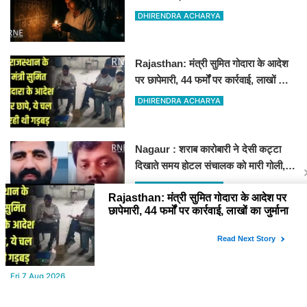
गुल
DHIRENDRA ACHARYA
Rajasthan: मंत्री सुमित गोदारा के आदेश
पर छापेमारी, 44 फर्मों पर कार्रवाई, लाखों का
जुर्माना
DHIRENDRA ACHARYA
Nagaur : शराब कारोबारी ने देसी कट्टा
दिखाते समय होटल संचालक को मारी गोली,
जोधपुर रेफर करते समय एंबुलेंस पलटी, मौत
DHIRENDRA ACHARYA
YOU MAY LIKE
Fri,7 Aug 2026
टाऊन हॉल किराए बढ़ोतरी के खिलाफ कलाकारों का हल्ला बोल!