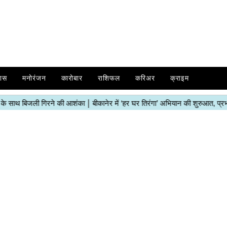
ास
मनोरंजन
कारोबार
राशिफल
करिअर
क्राइम