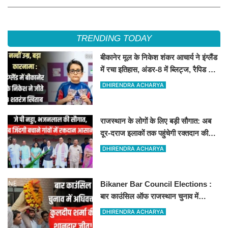
TRENDING TODAY
बीकानेर मूल के निकेश शंकर आचार्य ने इंग्लैंड
में रचा इतिहास, अंडर-8 में ब्लिट्ज, रैपिड और
स्टैंडर्ड चैंपियन
DHIRENDRA ACHARYA
राजस्थान के लोगों के लिए बड़ी सौगात: अब
दूर-दराज इलाकों तक पहुंचेगी रक्तदान की
सुविधा, 10 अत्याधुनिक वाहन रवाना
DHIRENDRA ACHARYA
Bikaner Bar Council Elections :
बार काउंसिल ऑफ राजस्थान चुनाव में
बीकानेर के अधिवक्ता कुलदीप कुमार शर्मा की
DHIRENDRA ACHARYA
शानदार जीत