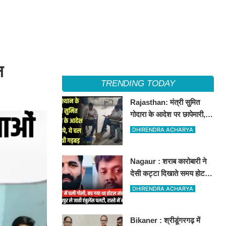
न
TRENDING TODAY
Rajasthan: मंत्री सुमित
गोदारा के आदेश पर छापेमारी,
44 फर्मों पर कार्रवाई, लाखों का
DHIRENDRA ACHARYA
जुर्माना
Nagaur : शराब कारोबारी ने
देसी कट्टा दिखाते समय होटल
संचालक को मारी गोली, जोधपुर
DHIRENDRA ACHARYA
रेफर करते समय एंबुलेंस पलटी,
मौत
Bikaner : श्रीडूंगरगढ़ में