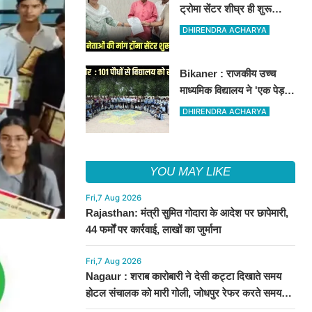
ट्रोमा सेंटर शीघ्र ही शुरू
कराने की मांग को लेकर कांग्रेस
DHIRENDRA ACHARYA
नेता सलीम भाटी-नेता नित्यानंद
पारीक ने ज्ञापन सौंपा
Bikaner : राजकीय उच्च
माध्यमिक विद्यालय ने 'एक पेड़ माँ
के नाम' अभियान के तहत 101
DHIRENDRA ACHARYA
पौधों का रोपण किया
YOU MAY LIKE
Fri,7 Aug 2026
Rajasthan: मंत्री सुमित गोदारा के आदेश पर छापेमारी,
44 फर्मों पर कार्रवाई, लाखों का जुर्माना
Fri,7 Aug 2026
Nagaur : शराब कारोबारी ने देसी कट्टा दिखाते समय
होटल संचालक को मारी गोली, जोधपुर रेफर करते समय
एंबुलेंस पलटी, मौत