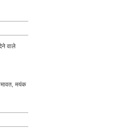
ेने वाले
रामावत, मयंक