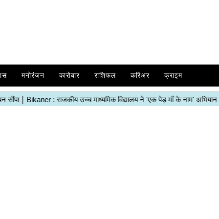
ास
मनोरंजन
कारोबार
राशिफल
करिअर
क्राइम