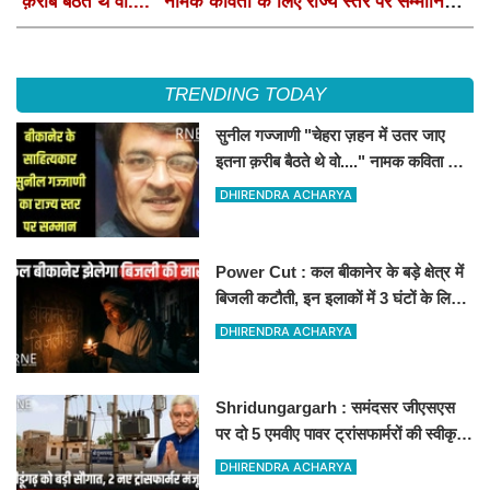
क़रीब बैठते थे वो...." नामक कविता के लिए राज्य स्तर पर सम्मानित
होंगे
TRENDING TODAY
सुनील गज्जाणी "चेहरा ज़हन में उतर जाए
इतना क़रीब बैठते थे वो...." नामक कविता के
लिए राज्य स्तर पर सम्मानित होंगे
DHIRENDRA ACHARYA
Power Cut : कल बीकानेर के बड़े क्षेत्र में
बिजली कटौती, इन इलाकों में 3 घंटों के लिए
बिजली रहेगी गुल
DHIRENDRA ACHARYA
Shridungargarh : समंदसर जीएसएस
पर दो 5 एमवीए पावर ट्रांसफार्मरों की स्वीकृति,
विधायक ताराचंद सारस्वत के सतत प्रयास
DHIRENDRA ACHARYA
लाए रंग