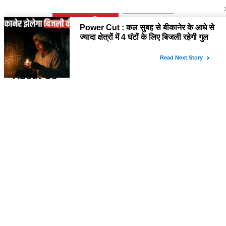
About Us
विश्व में सबसे तेजी से बढ़ती हुई हिंदी समाचार वेबसाइट है, जो हिंदी न्यूज साइटों में सबसे
अधिक विश्वसनीय, प्रामाणिक और निष्पक्ष समाचार अपने समर्पित पाठक वर्ग तक पहुंचाती
है। यह अन्य भाषाई साइटों की तुलना में अधिक विविधतापूर्ण मल्टीमीडिया कंटेंट उपलब्ध
कराती है। इसकी प्रतिबद्ध ऑनलाइन संपादकीय टीम हररोज विशेष और विस्तृत कंटेंट
देती है।
Contact Us
please feel free to contact us by email
at rudranewsexpress@gmail.com
Follow Us