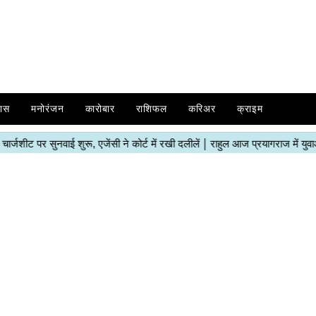
ास
मनोरंजन
कारोबार
राशिफल
करिअर
क्राइम