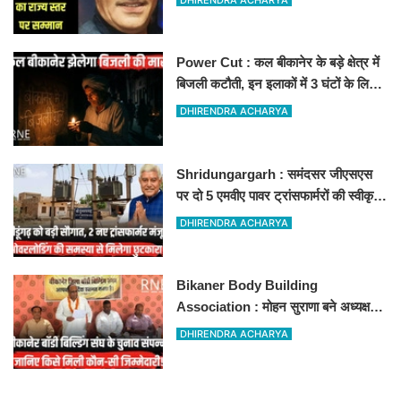
Power Cut : कल बीकानेर के बड़े क्षेत्र में
बिजली कटौती, इन इलाकों में 3 घंटों के लिए
बिजली रहेगी गुल
DHIRENDRA ACHARYA
Shridungargarh : समंदसर जीएसएस
पर दो 5 एमवीए पावर ट्रांसफार्मरों की स्वीकृति,
विधायक ताराचंद सारस्वत के सतत प्रयास
DHIRENDRA ACHARYA
लाए रंग
Bikaner Body Building
Association : मोहन सुराणा बने अध्यक्ष;
अरुण व्यास सचिव निर्विरोध निर्वाचित
DHIRENDRA ACHARYA