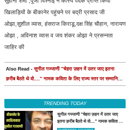
सुहानी शर्मा ,पूजा विश्नोई ने कांस्य पदक प्राप्त किया
खिलाड़ियों के बीकानेर पहुंचने पर बद्री प्रसाद जी
ओझा,सुशील व्यास, हंसराज किराडू,दक्ष सिंह चौहान, नारायण
ओझा , अविनाश व्यास व जय शंकर ओझा ने प्रसन्नता
जाहिर की
Also Read -
सुनील गज्जाणी "चेहरा ज़हन में उतर जाए इतना
क़रीब बैठते थे वो...." नामक कविता के लिए राज्य स्तर पर सम्मानित
होंगे
TRENDING TODAY
सुनील गज्जाणी "चेहरा ज़हन में उतर जाए
इतना क़रीब बैठते थे वो...." नामक कविता के
लिए राज्य स्तर पर सम्मानित होंगे
DHIRENDRA ACHARYA