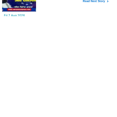
YOU MAY LIKE
Fri,7 Aug 2026
प्रदेश से जिला स्तर तक की गुटबाजी दूर करना चुनोती, नेताओं की आपसी
टकराहट बढायेगी मुश्किलें
Fri,7 Aug 2026
Aaj ka Rashifal : (आज का राशिफल) मेष से मीन तक सभी राशिवालों के लिए
ऐसा रहेगा आज का दिन !
Thu,6 Aug 2026
सुनील गज्जाणी "चेहरा ज़हन में उतर जाए इतना क़रीब बैठते थे वो...." नामक
कविता के लिए राज्य स्तर पर सम्मानित होंगे
Thu,6 Aug 2026
Power Cut : कल बीकानेर के बड़े क्षेत्र में बिजली कटौती, इन इलाकों में 3 घंटों
के लिए बिजली रहेगी गुल
FROM AROUND THE WEB