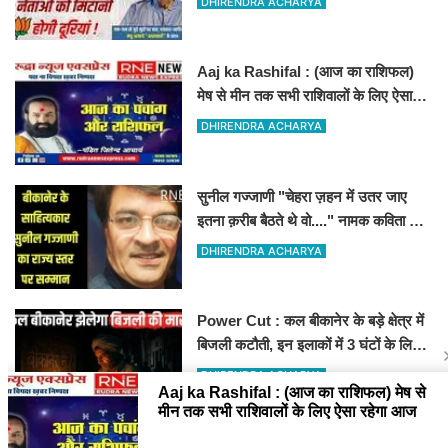
DHIRENDRA ACHARYA
Aaj ka Rashifal : (आज का राशिफल)
मेष से मीन तक सभी राशिवालों के लिए ऐसा
रहेगा आज का दिन !
DHIRENDRA ACHARYA
सुनील गज्जाणी "चेहरा ज़हन में उतर जाए
इतना क़रीब बैठते थे वो...." नामक कविता के
लिए राज्य स्तर पर सम्मानित होंगे
DHIRENDRA ACHARYA
Power Cut : कल बीकानेर के बड़े क्षेत्र में
बिजली कटौती, इन इलाकों में 3 घंटों के लिए
बिजली रहेगी गुल
DHIRENDRA ACHARYA