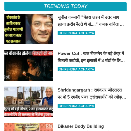
TRENDING TODAY
सुनील गज्जाणी "चेहरा ज़हन में उतर जाए
इतना क़रीब बैठते थे वो...." नामक कविता के
लिए राज्य स्तर पर सम्मानित होंगे
DHIRENDRA ACHARYA
Power Cut : कल बीकानेर के बड़े क्षेत्र में
बिजली कटौती, इन इलाकों में 3 घंटों के लिए
बिजली रहेगी गुल
DHIRENDRA ACHARYA
Shridungargarh : समंदसर जीएसएस
पर दो 5 एमवीए पावर ट्रांसफार्मरों की स्वीकृति,
विधायक ताराचंद सारस्वत के सतत प्रयास
DHIRENDRA ACHARYA
लाए रंग
Bikaner Body Building