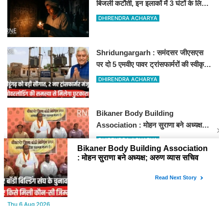
बिजली कटौती, इन इलाकों में 3 घंटों के लिए
बिजली रहेगी गुल
DHIRENDRA ACHARYA
Shridungargarh : समंदसर जीएसएस
पर दो 5 एमवीए पावर ट्रांसफार्मरों की स्वीकृति,
विधायक ताराचंद सारस्वत के सतत प्रयास
DHIRENDRA ACHARYA
लाए रंग
Bikaner Body Building
Association : मोहन सुराणा बने अध्यक्ष;
अरुण व्यास सचिव निर्विरोध निर्वाचित
DHIRENDRA ACHARYA
YOU MAY LIKE
Thu,6 Aug 2026
सुनील गज्जाणी "चेहरा ज़हन में उतर जाए इतना क़रीब बैठते थे वो...." नामक