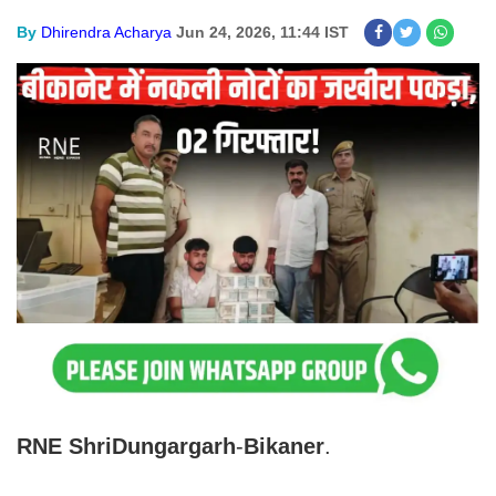
By
Dhirendra Acharya
Jun 24, 2026, 11:44 IST
RNE
ShriDungargarh
-
Bikaner
.