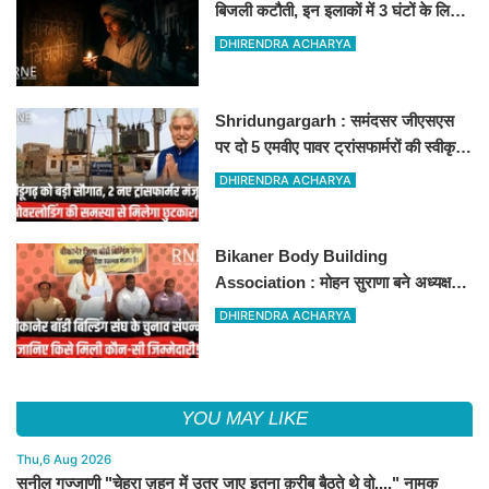
बिजली कटौती, इन इलाकों में 3 घंटों के लिए
बिजली रहेगी गुल
DHIRENDRA ACHARYA
Shridungargarh : समंदसर जीएसएस
पर दो 5 एमवीए पावर ट्रांसफार्मरों की स्वीकृति,
विधायक ताराचंद सारस्वत के सतत प्रयास
DHIRENDRA ACHARYA
लाए रंग
Bikaner Body Building
Association : मोहन सुराणा बने अध्यक्ष;
अरुण व्यास सचिव निर्विरोध निर्वाचित
DHIRENDRA ACHARYA
YOU MAY LIKE
Thu,6 Aug 2026
सुनील गज्जाणी "चेहरा ज़हन में उतर जाए इतना क़रीब बैठते थे वो...." नामक