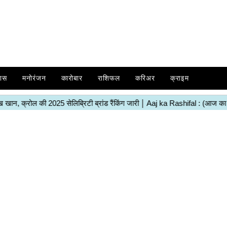
ास
मनोरंजन
कारोबार
राशिफल
करिअर
क्राइम