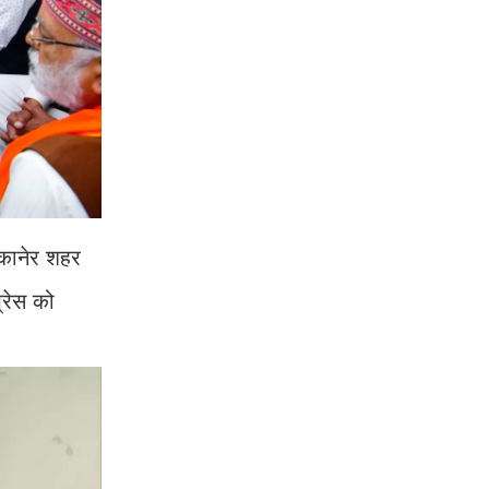
ीकानेर शहर
्रेस को