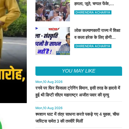
हमला, जूते, चप्पल फेंके,
टीएमसी ने भाजपा पर लगाया
DHIRENDRA ACHARYA
आरोप
लोक कल्याणकारी राज्य में शिक्षा
व कला हरेक के लिए होनी
जरूरी, संस्कृति की रक्षा सभ्य
DHIRENDRA ACHARYA
समाज की जरूरत, उसे संरक्षण
जरूरी
YOU MAY LIKE
Mon,10 Aug 2026
रनवे पर फिर फिसला ट्रेनिंग विमान, इसी तरह के हादसे में
हुई थी डिप्टी सीएम महाराष्ट्र अजीत पवार की मृत्यु
Mon,10 Aug 2026
श्मशान घाट में तंत्र साधना करते पकड़े गए 4 युवक, चीफ
जस्टिस समेत 3 की तस्वीरें मिलीं