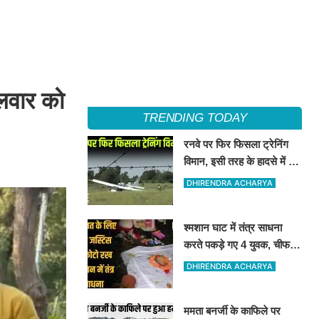
गलवार को
TRENDING TODAY
रनवे पर फिर फिसला ट्रेनिंग
विमान, इसी तरह के हादसे में हुई
थी डिप्टी सीएम महाराष्ट्र
DHIRENDRA ACHARYA
अजीत पवार की मृत्यु
श्मशान घाट में तंत्र साधना
करते पकड़े गए 4 युवक, चीफ
जस्टिस समेत 3 की तस्वीरें मिलीं
DHIRENDRA ACHARYA
ममता बनर्जी के काफिले पर