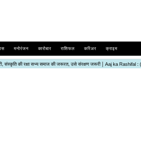
ास
मनोरंजन
कारोबार
राशिफल
करिअर
क्राइम