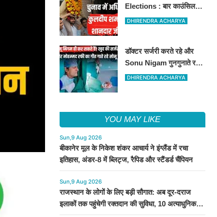
Elections : बार काउंसिल
ऑफ राजस्थान चुनाव में
DHIRENDRA ACHARYA
बीकानेर के अधिवक्ता कुलदीप
कुमार शर्मा की शानदार जीत
डॉक्टर सर्जरी करते रहे और
Sonu Nigam गुनगुनाते रहे
'सुहानी रात ढल चुकी...',
DHIRENDRA ACHARYA
VIDEO वायरल
YOU MAY LIKE
Sun,9 Aug 2026
बीकानेर मूल के निकेश शंकर आचार्य ने इंग्लैंड में रचा
इतिहास, अंडर-8 में ब्लिट्ज, रैपिड और स्टैंडर्ड चैंपियन
Sun,9 Aug 2026
राजस्थान के लोगों के लिए बड़ी सौगात: अब दूर-दराज
इलाकों तक पहुंचेगी रक्तदान की सुविधा, 10 अत्याधुनिक
वाहन रवाना