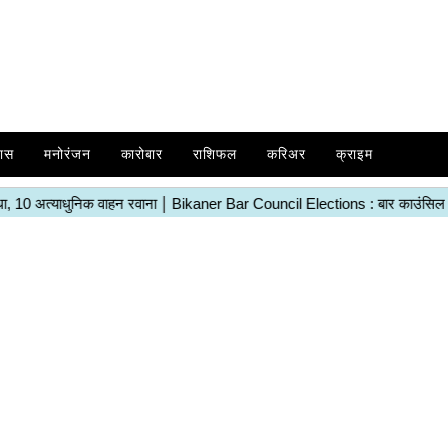
ास
मनोरंजन
कारोबार
राशिफल
करिअर
क्राइम