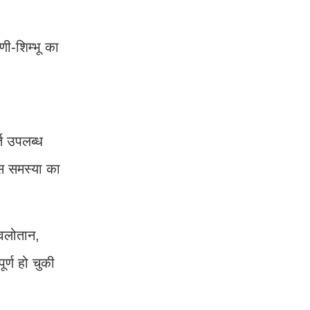
णी-शिम्भू का
्ति उपलब्ध
इस समस्या का
ावलोतान,
र्ण हो चुकी