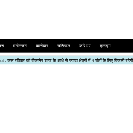
ास
मनोरंजन
कारोबार
राशिफल
करिअर
क्राइम