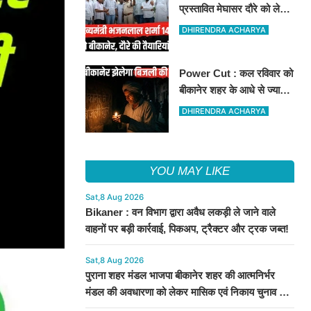
प्रस्तावित मेघासर दौरे को लेकर
तैयारियां तेज, सभा स्थल का
DHIRENDRA ACHARYA
लिया जायजा
Power Cut : कल रविवार को
बीकानेर शहर के आधे से ज्यादा
क्षेत्रों में 4 घंटों के लिए बिजली
DHIRENDRA ACHARYA
रहेगी गुल
YOU MAY LIKE
Sat,8 Aug 2026
Bikaner : वन विभाग द्वारा अवैध लकड़ी ले जाने वाले
वाहनों पर बड़ी कार्रवाई, पिकअप, ट्रैक्टर और ट्रक जब्त!
Sat,8 Aug 2026
पुराना शहर मंडल भाजपा बीकानेर शहर की आत्मनिर्भर
मंडल की अवधारणा को लेकर मासिक एवं निकाय चुनाव की
तैयारी बैठक सम्पन्न"