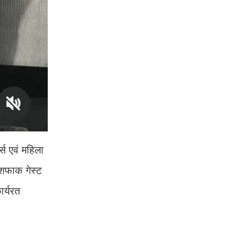
्स एवं महिला
अशफाक गेस्ट
ार्यरत