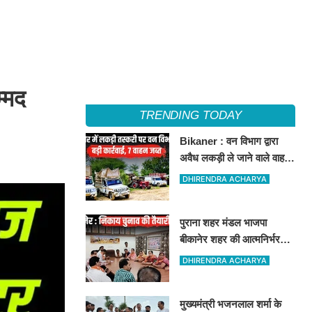
म्मद
TRENDING TODAY
Bikaner : वन विभाग द्वारा
अवैध लकड़ी ले जाने वाले वाहनों
पर बड़ी कार्रवाई, पिकअप,
DHIRENDRA ACHARYA
ट्रैक्टर और ट्रक जब्त!
पुराना शहर मंडल भाजपा
बीकानेर शहर की आत्मनिर्भर
मंडल की अवधारणा को लेकर
DHIRENDRA ACHARYA
मासिक एवं निकाय चुनाव की
तैयारी बैठक सम्पन्न"
मुख्यमंत्री भजनलाल शर्मा के