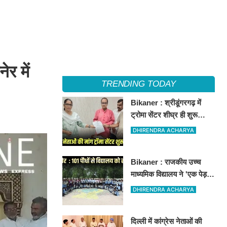
 में
TRENDING TODAY
Bikaner : श्रीडूंगरगढ़ में
ट्रोमा सेंटर शीघ्र ही शुरू
कराने की मांग को लेकर कांग्रेस
DHIRENDRA ACHARYA
नेता सलीम भाटी-नेता नित्यानंद
पारीक ने ज्ञापन सौंपा
Bikaner : राजकीय उच्च
माध्यमिक विद्यालय ने 'एक पेड़ माँ
के नाम' अभियान के तहत 101
DHIRENDRA ACHARYA
पौधों का रोपण किया
दिल्ली में कांग्रेस नेताओं की