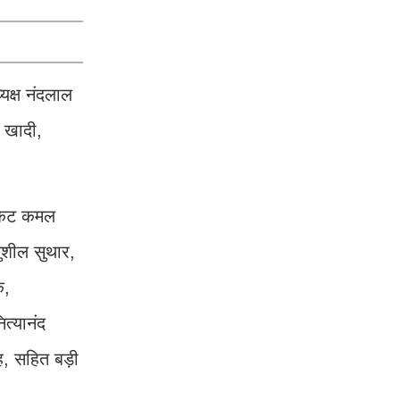
यक्ष नंदलाल
र खादी,
ोकेट कमल
ुशील सुथार,
ि,
त्यानंद
, सहित बड़ी