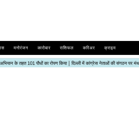
ास
मनोरंजन
कारोबार
राशिफल
करिअर
क्राइम