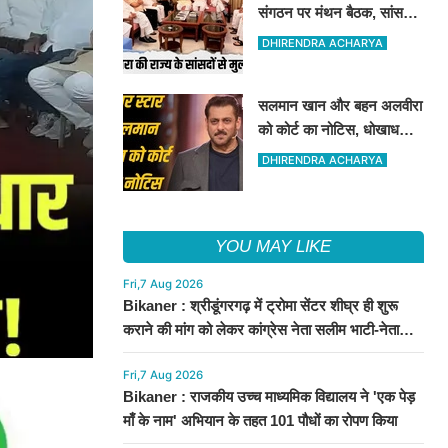
संगठन पर मंथन बैठक, सांसदों
से भी की चर्चा
DHIRENDRA ACHARYA
सलमान खान और बहन अलवीरा
को कोर्ट का नोटिस, धोखाधड़ी
के एक मामले में उनको नोटिस
DHIRENDRA ACHARYA
जारी किया गया है
YOU MAY LIKE
Fri,7 Aug 2026
Bikaner : श्रीडूंगरगढ़ में ट्रोमा सेंटर शीघ्र ही शुरू
कराने की मांग को लेकर कांग्रेस नेता सलीम भाटी-नेता
नित्यानंद पारीक ने ज्ञापन सौंपा
Fri,7 Aug 2026
Bikaner : राजकीय उच्च माध्यमिक विद्यालय ने 'एक पेड़
माँ के नाम' अभियान के तहत 101 पौधों का रोपण किया