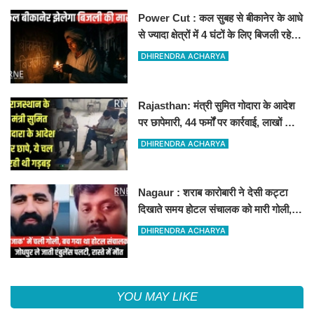
Power Cut : कल सुबह से बीकानेर के आधे
से ज्यादा क्षेत्रों में 4 घंटों के लिए बिजली रहेगी
गुल
DHIRENDRA ACHARYA
Rajasthan: मंत्री सुमित गोदारा के आदेश
पर छापेमारी, 44 फर्मों पर कार्रवाई, लाखों का
जुर्माना
DHIRENDRA ACHARYA
Nagaur : शराब कारोबारी ने देसी कट्टा
दिखाते समय होटल संचालक को मारी गोली,
जोधपुर रेफर करते समय एंबुलेंस पलटी, मौत
DHIRENDRA ACHARYA
YOU MAY LIKE