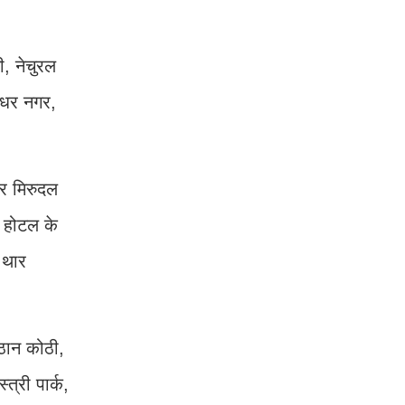
ी, नेचुरल
रुधर नगर,
और मिरुदल
थ होटल के
 थार
पठान कोठी,
्त्री पार्क,