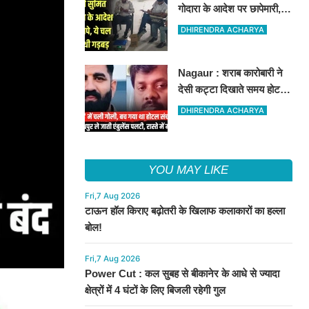
गोदारा के आदेश पर छापेमारी,
44 फर्मों पर कार्रवाई, लाखों का
DHIRENDRA ACHARYA
जुर्माना
Nagaur : शराब कारोबारी ने
देसी कट्टा दिखाते समय होटल
संचालक को मारी गोली, जोधपुर
DHIRENDRA ACHARYA
रेफर करते समय एंबुलेंस पलटी,
मौत
YOU MAY LIKE
Fri,7 Aug 2026
टाऊन हॉल किराए बढ़ोतरी के खिलाफ कलाकारों का हल्ला
बोल!
Fri,7 Aug 2026
Power Cut : कल सुबह से बीकानेर के आधे से ज्यादा
क्षेत्रों में 4 घंटों के लिए बिजली रहेगी गुल