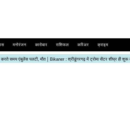
ास
मनोरंजन
कारोबार
राशिफल
करिअर
क्राइम