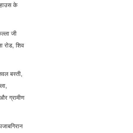
ी हाउस के
कल्ला जी
ला रोड, शिव
नवल बस्ती,
्ला,
 और ग्रामीण
 पजाबगिरान