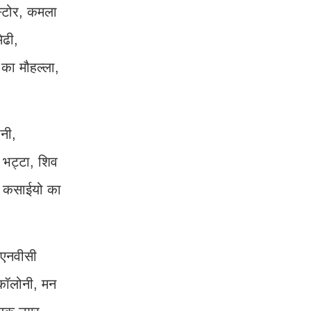
 स्टोर, कमला
ेढी,
का मौहल्ला,
नी,
ा भट्टा, शिव
स, कसाईयो का
ेएनवीसी
 कॉलोनी, मन