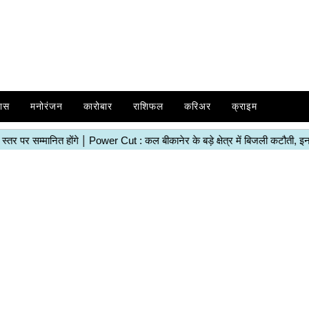
ास
मनोरंजन
कारोबार
राशिफल
करिअर
क्राइम