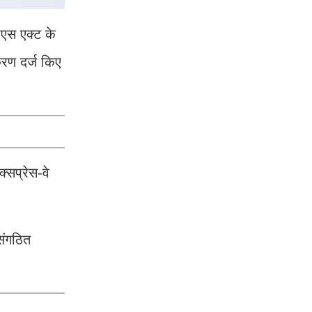
ीएस एक्ट के
रण दर्ज किए
्सप्रेस-वे
संगठित