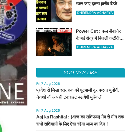
उतर जाए इतना क़रीब बैठते थे
वो...." नामक कविता के लिए
DHIRENDRA ACHARYA
राज्य स्तर पर सम्मानित होंगे
Power Cut : कल बीकानेर
के बड़े क्षेत्र में बिजली कटौती,
इन इलाकों में 3 घंटों के लिए
DHIRENDRA ACHARYA
बिजली रहेगी गुल
YOU MAY LIKE
Fri,7 Aug 2026
प्रदेश से जिला स्तर तक की गुटबाजी दूर करना चुनोती,
नेताओं की आपसी टकराहट बढायेगी मुश्किलें
Fri,7 Aug 2026
Aaj ka Rashifal : (आज का राशिफल) मेष से मीन तक
सभी राशिवालों के लिए ऐसा रहेगा आज का दिन !