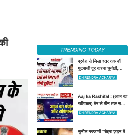
की
TRENDING TODAY
प्रदेश से जिला स्तर तक की
गुटबाजी दूर करना चुनोती,
नेताओं की आपसी टकराहट
DHIRENDRA ACHARYA
बढायेगी मुश्किलें
Aaj ka Rashifal : (आज का
राशिफल) मेष से मीन तक सभी
राशिवालों के लिए ऐसा रहेगा
DHIRENDRA ACHARYA
आज का दिन !
सुनील गज्जाणी "चेहरा ज़हन में