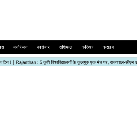
ास
मनोरंजन
कारोबार
राशिफल
करिअर
क्राइम