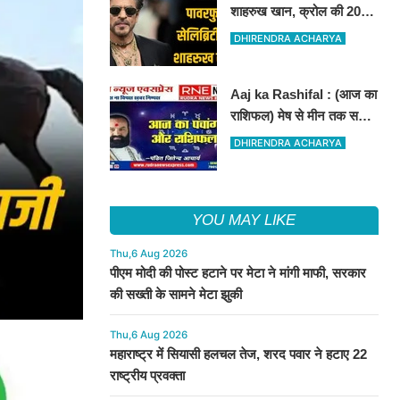
शाहरुख खान, क्रोल की 2025
सेलिब्रिटी ब्रांड रैंकिंग जारी
DHIRENDRA ACHARYA
Aaj ka Rashifal : (आज का
राशिफल) मेष से मीन तक सभी
राशिवालों के लिए ऐसा रहेगा
DHIRENDRA ACHARYA
आज का दिन !
YOU MAY LIKE
Thu,6 Aug 2026
पीएम मोदी की पोस्ट हटाने पर मेटा ने मांगी माफी, सरकार
की सख्ती के सामने मेटा झुकी
Thu,6 Aug 2026
महाराष्ट्र में सियासी हलचल तेज, शरद पवार ने हटाए 22
राष्ट्रीय प्रवक्ता