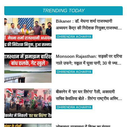
TRENDING TODAY
Bikaner : डॉ. मेघना शर्मा राजस्थानी
अध्ययन केंद्र की निदेशक नियुक्त,राजस्थानी
अध्ययन केंद्र खुला, अब कई आयोजन होंगे
DHIRENDRA ACHARYA
Monsoon Rajasthan: सड़कों पर दरिया
नाले उफने; स्कूल में घुसा पानी, 30 से ज्यादा
बच्चों का रेस्क्यू
DHIRENDRA ACHARYA
बीकानेर में ‘हर घर तिरंगा’ रैली, अकादमी
सचिव केवलिया बोले - तिरंगा राष्ट्रीय अस्मिता
और गौरव का प्रतीक
DHIRENDRA ACHARYA
लोकसभा-राज्यसभा में विपक्ष का हंगामा,