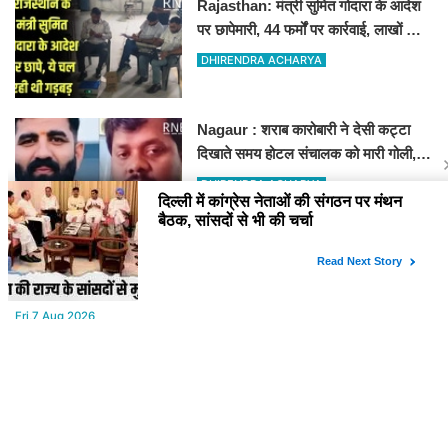
Rajasthan: मंत्री सुमित गोदारा के आदेश
पर छापेमारी, 44 फर्मों पर कार्रवाई, लाखों का
जुर्माना
DHIRENDRA ACHARYA
Nagaur : शराब कारोबारी ने देसी कट्टा
दिखाते समय होटल संचालक को मारी गोली,
जोधपुर रेफर करते समय एंबुलेंस पलटी, मौत
DHIRENDRA ACHARYA
YOU MAY LIKE
Fri,7 Aug 2026
टाऊन हॉल किराए बढ़ोतरी के खिलाफ कलाकारों का हल्ला बोल!
Fri,7 Aug 2026
Power Cut : कल सुबह से बीकानेर के आधे से ज्यादा क्षेत्रों में 4 घंटों के लिए
बिजली रहेगी गुल