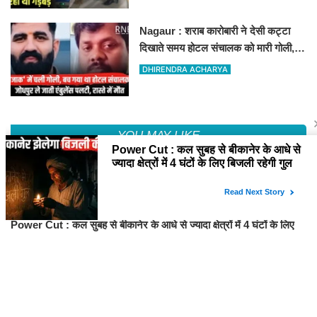
Nagaur : शराब कारोबारी ने देसी कट्टा
दिखाते समय होटल संचालक को मारी गोली,
जोधपुर रेफर करते समय एंबुलेंस पलटी, मौत
DHIRENDRA ACHARYA
YOU MAY LIKE
Fri,7 Aug 2026
टाऊन हॉल किराए बढ़ोतरी के खिलाफ कलाकारों का हल्ला बोल!
Fri,7 Aug 2026
Power Cut : कल सुबह से बीकानेर के आधे से ज्यादा क्षेत्रों में 4 घंटों के लिए
बिजली रहेगी गुल
Fri,7 Aug 2026
Rajasthan: मंत्री सुमित गोदारा के आदेश पर छापेमारी, 44 फर्मों पर कार्रवाई,
लाखों का जुर्माना