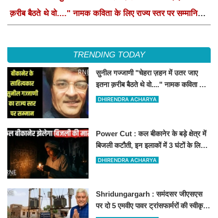
क़रीब बैठते थे वो...." नामक कविता के लिए राज्य स्तर पर सम्मानित
होंगे
TRENDING TODAY
सुनील गज्जाणी "चेहरा ज़हन में उतर जाए
इतना क़रीब बैठते थे वो...." नामक कविता के
लिए राज्य स्तर पर सम्मानित होंगे
DHIRENDRA ACHARYA
Power Cut : कल बीकानेर के बड़े क्षेत्र में
बिजली कटौती, इन इलाकों में 3 घंटों के लिए
बिजली रहेगी गुल
DHIRENDRA ACHARYA
Shridungargarh : समंदसर जीएसएस
पर दो 5 एमवीए पावर ट्रांसफार्मरों की स्वीकृति,
विधायक ताराचंद सारस्वत के सतत प्रयास