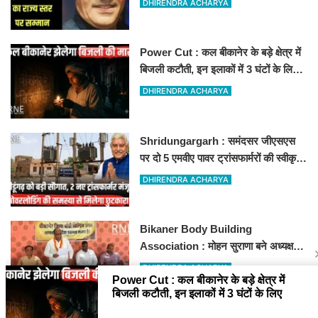
DHIRENDRA ACHARYA
Power Cut : कल बीकानेर के बड़े क्षेत्र में
बिजली कटौती, इन इलाकों में 3 घंटों के लिए
बिजली रहेगी गुल
DHIRENDRA ACHARYA
Shridungargarh : समंदसर जीएसएस
पर दो 5 एमवीए पावर ट्रांसफार्मरों की स्वीकृति,
विधायक ताराचंद सारस्वत के सतत प्रयास
DHIRENDRA ACHARYA
लाए रंग
Bikaner Body Building
Association : मोहन सुराणा बने अध्यक्ष;
अरुण व्यास सचिव निर्विरोध निर्वाचित
DHIRENDRA ACHARYA