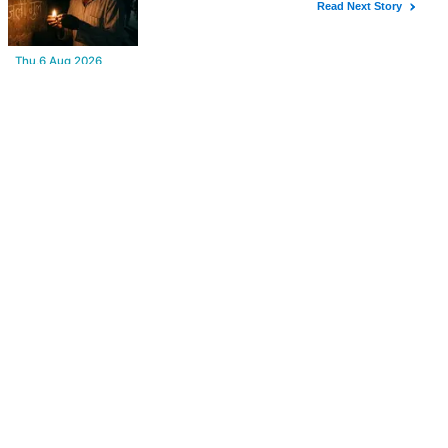
YOU MAY LIKE
Thu,6 Aug 2026
सुनील गज्जाणी "चेहरा ज़हन में उतर जाए इतना क़रीब बैठते थे वो...." नामक
कविता के लिए राज्य स्तर पर सम्मानित होंगे
Thu,6 Aug 2026
Power Cut : कल बीकानेर के बड़े क्षेत्र में बिजली कटौती, इन इलाकों में 3 घंटों
के लिए बिजली रहेगी गुल
Thu,6 Aug 2026
Shridungargarh : समंदसर जीएसएस पर दो 5 एमवीए पावर ट्रांसफार्मरों की
स्वीकृति, विधायक ताराचंद सारस्वत के सतत प्रयास लाए रंग
Thu,6 Aug 2026
Bikaner Body Building Association : मोहन सुराणा बने अध्यक्ष; अरुण
व्यास सचिव निर्विरोध निर्वाचित
FROM AROUND THE WEB