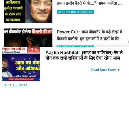
इतना क़रीब बैठते थे वो...." नामक कविता के
लिए राज्य स्तर पर सम्मानित होंगे
DHIRENDRA ACHARYA
Power Cut : कल बीकानेर के बड़े क्षेत्र में
बिजली कटौती, इन इलाकों में 3 घंटों के लिए
बिजली रहेगी गुल
DHIRENDRA ACHARYA
YOU MAY LIKE
Fri,7 Aug 2026
प्रदेश से जिला स्तर तक की गुटबाजी दूर करना चुनोती, नेताओं की आपसी
टकराहट बढायेगी मुश्किलें
Fri,7 Aug 2026
Aaj ka Rashifal : (आज का राशिफल) मेष से मीन तक सभी राशिवालों के लिए
ऐसा रहेगा आज का दिन !