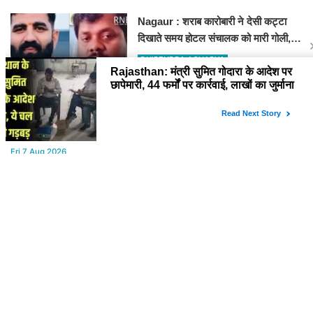
Nagaur : शराब कारोबारी ने देसी कट्टा
दिखाते समय होटल संचालक को मारी गोली,
जोधपुर रेफर करते समय एंबुलेंस पलटी, मौत
DHIRENDRA ACHARYA
YOU MAY LIKE
Fri,7 Aug 2026
टाऊन हॉल किराए बढ़ोतरी के खिलाफ कलाकारों का हल्ला बोल!
Fri,7 Aug 2026
Power Cut : कल सुबह से बीकानेर के आधे से ज्यादा क्षेत्रों में 4 घंटों के लिए
बिजली रहेगी गुल
Fri,7 Aug 2026
Rajasthan: मंत्री सुमित गोदारा के आदेश पर छापेमारी, 44 फर्मों पर कार्रवाई,
लाखों का जुर्माना