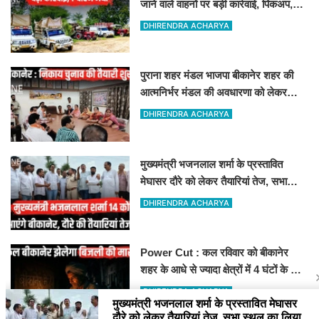
जाने वाले वाहनों पर बड़ी कार्रवाई, पिकअप,
ट्रैक्टर और ट्रक जब्त!
DHIRENDRA ACHARYA
पुराना शहर मंडल भाजपा बीकानेर शहर की
आत्मनिर्भर मंडल की अवधारणा को लेकर
मासिक एवं निकाय चुनाव की तैयारी बैठक
DHIRENDRA ACHARYA
सम्पन्न"
मुख्यमंत्री भजनलाल शर्मा के प्रस्तावित
मेघासर दौरे को लेकर तैयारियां तेज, सभा
स्थल का लिया जायजा
DHIRENDRA ACHARYA
Power Cut : कल रविवार को बीकानेर
शहर के आधे से ज्यादा क्षेत्रों में 4 घंटों के लिए
बिजली रहेगी गुल
DHIRENDRA ACHARYA