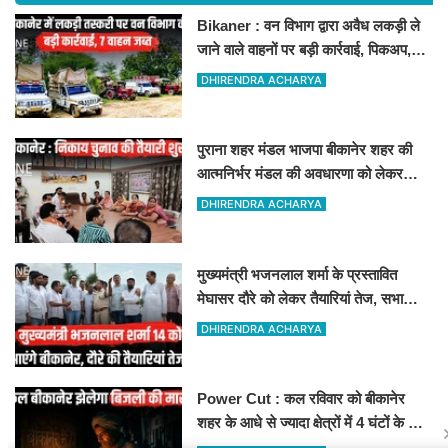
Bikaner : वन विभाग द्वारा अवैध लकड़ी ले
जाने वाले वाहनों पर बड़ी कार्रवाई, पिकअप,
ट्रैक्टर और ट्रक जब्त!
DHIRENDRA ACHARYA
पुराना शहर मंडल भाजपा बीकानेर शहर की
आत्मनिर्भर मंडल की अवधारणा को लेकर
मासिक एवं निकाय चुनाव की तैयारी बैठक
DHIRENDRA ACHARYA
सम्पन्न"
मुख्यमंत्री भजनलाल शर्मा के प्रस्तावित
मेघासर दौरे को लेकर तैयारियां तेज, सभा
स्थल का लिया जायजा
DHIRENDRA ACHARYA
Power Cut : कल रविवार को बीकानेर
शहर के आधे से ज्यादा क्षेत्रों में 4 घंटों के लिए
बिजली रहेगी गुल