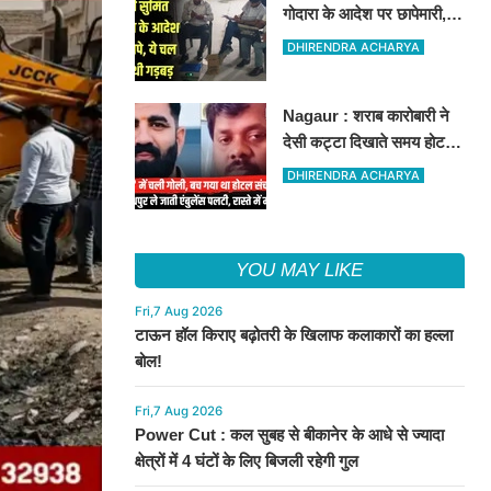
गोदारा के आदेश पर छापेमारी,
44 फर्मों पर कार्रवाई, लाखों का
DHIRENDRA ACHARYA
जुर्माना
Nagaur : शराब कारोबारी ने
देसी कट्टा दिखाते समय होटल
संचालक को मारी गोली, जोधपुर
DHIRENDRA ACHARYA
रेफर करते समय एंबुलेंस पलटी,
मौत
YOU MAY LIKE
Fri,7 Aug 2026
टाऊन हॉल किराए बढ़ोतरी के खिलाफ कलाकारों का हल्ला
बोल!
Fri,7 Aug 2026
Power Cut : कल सुबह से बीकानेर के आधे से ज्यादा
क्षेत्रों में 4 घंटों के लिए बिजली रहेगी गुल