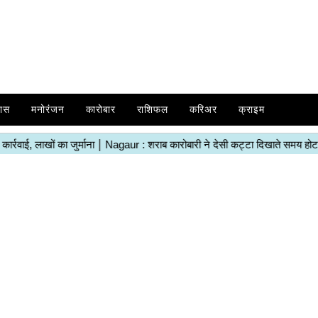
ास
मनोरंजन
कारोबार
राशिफल
करिअर
क्राइम