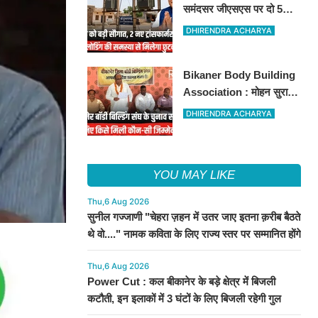
समंदसर जीएसएस पर दो 5
एमवीए पावर ट्रांसफार्मरों की
DHIRENDRA ACHARYA
स्वीकृति, विधायक ताराचंद
सारस्वत के सतत प्रयास लाए
Bikaner Body Building
रंग
Association : मोहन सुराणा
बने अध्यक्ष; अरुण व्यास सचिव
DHIRENDRA ACHARYA
निर्विरोध निर्वाचित
YOU MAY LIKE
Thu,6 Aug 2026
सुनील गज्जाणी "चेहरा ज़हन में उतर जाए इतना क़रीब बैठते
थे वो...." नामक कविता के लिए राज्य स्तर पर सम्मानित होंगे
Thu,6 Aug 2026
Power Cut : कल बीकानेर के बड़े क्षेत्र में बिजली
कटौती, इन इलाकों में 3 घंटों के लिए बिजली रहेगी गुल