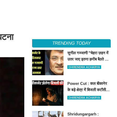
घटना
TRENDING TODAY
सुनील गज्जाणी "चेहरा ज़हन में
उतर जाए इतना क़रीब बैठते थे
वो...." नामक कविता के लिए
DHIRENDRA ACHARYA
राज्य स्तर पर सम्मानित होंगे
Power Cut : कल बीकानेर
के बड़े क्षेत्र में बिजली कटौती,
इन इलाकों में 3 घंटों के लिए
DHIRENDRA ACHARYA
बिजली रहेगी गुल
Shridungargarh :