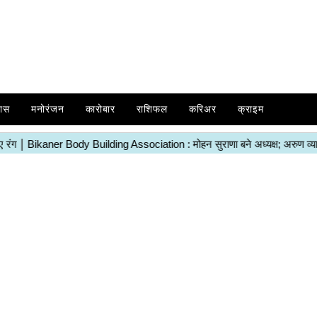
ास
मनोरंजन
कारोबार
राशिफल
करिअर
क्राइम