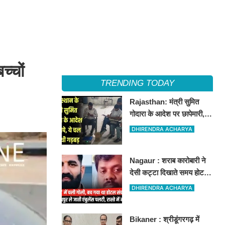
्चों
TRENDING TODAY
Rajasthan: मंत्री सुमित
गोदारा के आदेश पर छापेमारी,
44 फर्मों पर कार्रवाई, लाखों का
DHIRENDRA ACHARYA
जुर्माना
Nagaur : शराब कारोबारी ने
देसी कट्टा दिखाते समय होटल
संचालक को मारी गोली, जोधपुर
DHIRENDRA ACHARYA
रेफर करते समय एंबुलेंस पलटी,
मौत
Bikaner : श्रीडूंगरगढ़ में