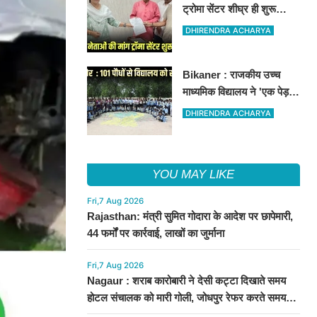
ट्रोमा सेंटर शीघ्र ही शुरू
कराने की मांग को लेकर कांग्रेस
DHIRENDRA ACHARYA
नेता सलीम भाटी-नेता नित्यानंद
पारीक ने ज्ञापन सौंपा
Bikaner : राजकीय उच्च
माध्यमिक विद्यालय ने 'एक पेड़ माँ
के नाम' अभियान के तहत 101
DHIRENDRA ACHARYA
पौधों का रोपण किया
YOU MAY LIKE
Fri,7 Aug 2026
Rajasthan: मंत्री सुमित गोदारा के आदेश पर छापेमारी,
44 फर्मों पर कार्रवाई, लाखों का जुर्माना
Fri,7 Aug 2026
Nagaur : शराब कारोबारी ने देसी कट्टा दिखाते समय
होटल संचालक को मारी गोली, जोधपुर रेफर करते समय
एंबुलेंस पलटी, मौत