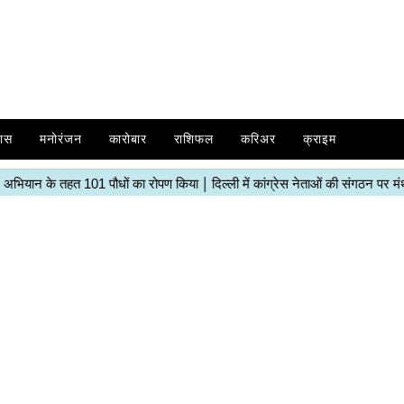
ास
मनोरंजन
कारोबार
राशिफल
करिअर
क्राइम