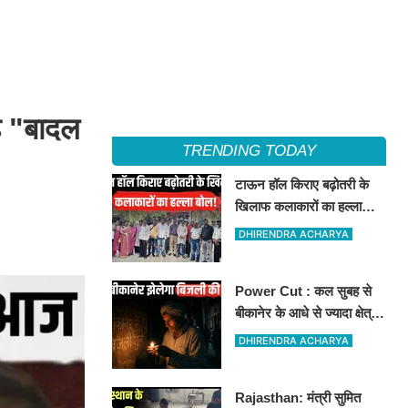
ह "बादल
TRENDING TODAY
टाऊन हॉल किराए बढ़ोतरी के
खिलाफ कलाकारों का हल्ला
बोल!
DHIRENDRA ACHARYA
Power Cut : कल सुबह से
बीकानेर के आधे से ज्यादा क्षेत्रों
में 4 घंटों के लिए बिजली रहेगी
DHIRENDRA ACHARYA
गुल
Rajasthan: मंत्री सुमित