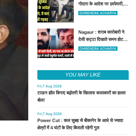
गोदारा के आदेश पर छापेमारी,
44 फर्मों पर कार्रवाई, लाखों का
DHIRENDRA ACHARYA
जुर्माना
Nagaur : शराब कारोबारी ने
देसी कट्टा दिखाते समय होटल
संचालक को मारी गोली, जोधपुर
DHIRENDRA ACHARYA
रेफर करते समय एंबुलेंस पलटी,
मौत
YOU MAY LIKE
Fri,7 Aug 2026
टाऊन हॉल किराए बढ़ोतरी के खिलाफ कलाकारों का हल्ला
बोल!
Fri,7 Aug 2026
Power Cut : कल सुबह से बीकानेर के आधे से ज्यादा
क्षेत्रों में 4 घंटों के लिए बिजली रहेगी गुल