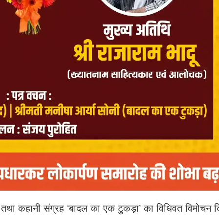
वाद’ तथा कहानी संग्रह ‘बादल का एक टुकड़ा’ का विधिवत विमोचन