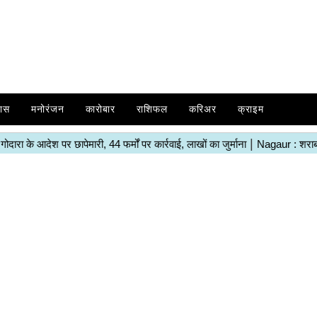
ास
मनोरंजन
कारोबार
राशिफल
करिअर
क्राइम