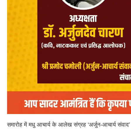
समारोह में मधु आचार्य के आलेख संग्रह ‘अर्जुन-आचार्य सं