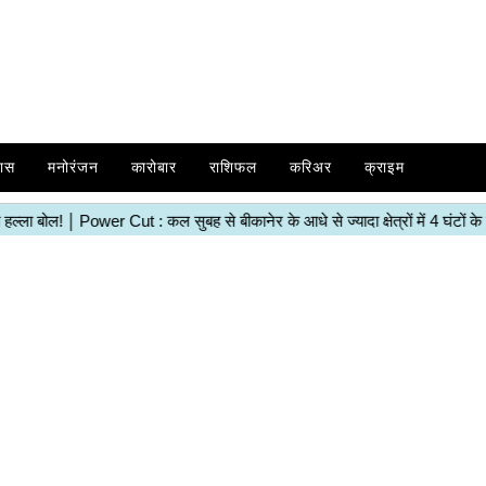
ास
मनोरंजन
कारोबार
राशिफल
करिअर
क्राइम