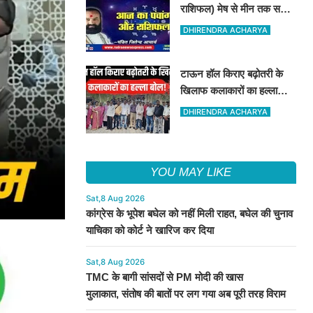
राशिफल) मेष से मीन तक सभी
राशिवालों के लिए ऐसा रहेगा
DHIRENDRA ACHARYA
आज का दिन !
टाऊन हॉल किराए बढ़ोतरी के
खिलाफ कलाकारों का हल्ला
बोल!
DHIRENDRA ACHARYA
YOU MAY LIKE
Sat,8 Aug 2026
कांग्रेस के भूपेश बघेल को नहीं मिली राहत, बघेल की चुनाव
याचिका को कोर्ट ने खारिज कर दिया
Sat,8 Aug 2026
TMC के बागी सांसदों से PM मोदी की खास
मुलाकात, संतोष की बातों पर लग गया अब पूरी तरह विराम