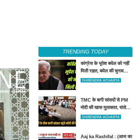
TRENDING TODAY
कांग्रेस के भूपेश बघेल को नहीं
मिली राहत, बघेल की चुनाव
याचिका को कोर्ट ने खारिज कर
DHIRENDRA ACHARYA
दिया
TMC के बागी सांसदों से PM
मोदी की खास मुलाकात, संतोष
की बातों पर लग गया अब पूरी
DHIRENDRA ACHARYA
तरह विराम
Aaj ka Rashifal : (आज का