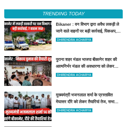
TRENDING TODAY
Bikaner : वन विभाग द्वारा अवैध लकड़ी ले
जाने वाले वाहनों पर बड़ी कार्रवाई, पिकअप,
ट्रैक्टर और ट्रक जब्त!
DHIRENDRA ACHARYA
पुराना शहर मंडल भाजपा बीकानेर शहर की
आत्मनिर्भर मंडल की अवधारणा को लेकर
मासिक एवं निकाय चुनाव की तैयारी बैठक
DHIRENDRA ACHARYA
सम्पन्न"
मुख्यमंत्री भजनलाल शर्मा के प्रस्तावित
मेघासर दौरे को लेकर तैयारियां तेज, सभा
स्थल का लिया जायजा
DHIRENDRA ACHARYA