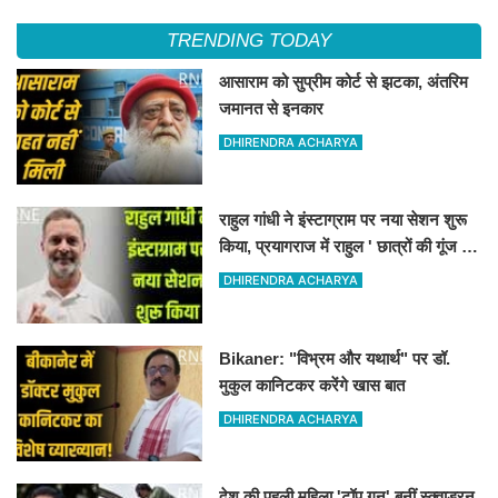
TRENDING TODAY
आसाराम को सुप्रीम कोर्ट से झटका, अंतरिम
जमानत से इनकार
DHIRENDRA ACHARYA
राहुल गांधी ने इंस्टाग्राम पर नया सेशन शुरू
किया, प्रयागराज में राहुल ' छात्रों की गूंज '
कार्यक्रम पर अडिग हुए
DHIRENDRA ACHARYA
Bikaner: "विभ्रम और यथार्थ" पर डॉ.
मुकुल कानिटकर करेंगे खास बात
DHIRENDRA ACHARYA
देश की पहली महिला 'टॉप गन' बनीं स्क्वाड्रन