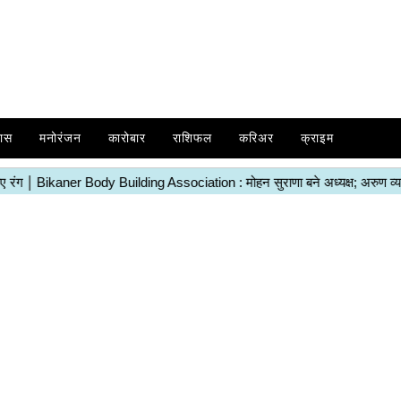
ास
मनोरंजन
कारोबार
राशिफल
करिअर
क्राइम