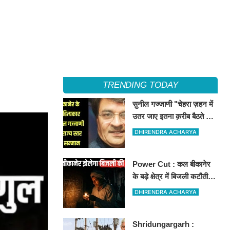
TRENDING TODAY
सुनील गज्जाणी "चेहरा ज़हन में
उतर जाए इतना क़रीब बैठते थे
वो...." नामक कविता के लिए
DHIRENDRA ACHARYA
राज्य स्तर पर सम्मानित होंगे
Power Cut : कल बीकानेर
के बड़े क्षेत्र में बिजली कटौती,
इन इलाकों में 3 घंटों के लिए
DHIRENDRA ACHARYA
बिजली रहेगी गुल
Shridungargarh :