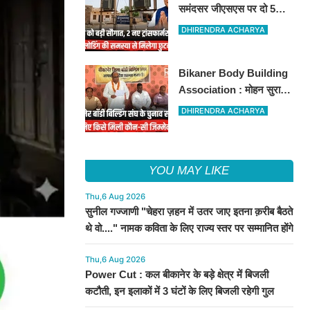
समंदसर जीएसएस पर दो 5
एमवीए पावर ट्रांसफार्मरों की
DHIRENDRA ACHARYA
स्वीकृति, विधायक ताराचंद
सारस्वत के सतत प्रयास लाए
Bikaner Body Building
रंग
Association : मोहन सुराणा
बने अध्यक्ष; अरुण व्यास सचिव
DHIRENDRA ACHARYA
निर्विरोध निर्वाचित
YOU MAY LIKE
Thu,6 Aug 2026
सुनील गज्जाणी "चेहरा ज़हन में उतर जाए इतना क़रीब बैठते
थे वो...." नामक कविता के लिए राज्य स्तर पर सम्मानित होंगे
Thu,6 Aug 2026
Power Cut : कल बीकानेर के बड़े क्षेत्र में बिजली
कटौती, इन इलाकों में 3 घंटों के लिए बिजली रहेगी गुल