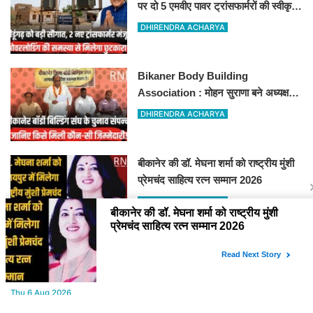
पर दो 5 एमवीए पावर ट्रांसफार्मरों की स्वीकृति,
विधायक ताराचंद सारस्वत के सतत प्रयास
DHIRENDRA ACHARYA
लाए रंग
Bikaner Body Building
Association : मोहन सुराणा बने अध्यक्ष;
अरुण व्यास सचिव निर्विरोध निर्वाचित
DHIRENDRA ACHARYA
बीकानेर की डॉ. मेघना शर्मा को राष्ट्रीय मुंशी
प्रेमचंद साहित्य रत्न सम्मान 2026
DHIRENDRA ACHARYA
YOU MAY LIKE
Thu,6 Aug 2026
Power Cut : कल बीकानेर के बड़े क्षेत्र में बिजली कटौती, इन इलाकों में 3 घंटों