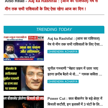
Also Read -
Aaj ka Rashifal : (आज का राशिफल) मेष से
मीन तक सभी राशिवालों के लिए ऐसा रहेगा आज का दिन !
TRENDING TODAY
Aaj ka Rashifal : (आज का राशिफल)
मेष से मीन तक सभी राशिवालों के लिए ऐसा
रहेगा आज का दिन !
DHIRENDRA ACHARYA
सुनील गज्जाणी "चेहरा ज़हन में उतर जाए
इतना क़रीब बैठते थे वो...." नामक कविता के
लिए राज्य स्तर पर सम्मानित होंगे
DHIRENDRA ACHARYA
Power Cut : कल बीकानेर के बड़े क्षेत्र में
बिजली कटौती, इन इलाकों में 3 घंटों के लिए