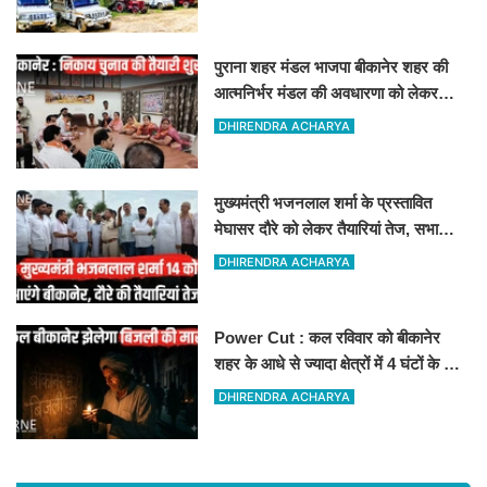
पुराना शहर मंडल भाजपा बीकानेर शहर की
आत्मनिर्भर मंडल की अवधारणा को लेकर
मासिक एवं निकाय चुनाव की तैयारी बैठक
DHIRENDRA ACHARYA
सम्पन्न"
मुख्यमंत्री भजनलाल शर्मा के प्रस्तावित
मेघासर दौरे को लेकर तैयारियां तेज, सभा
स्थल का लिया जायजा
DHIRENDRA ACHARYA
Power Cut : कल रविवार को बीकानेर
शहर के आधे से ज्यादा क्षेत्रों में 4 घंटों के लिए
बिजली रहेगी गुल
DHIRENDRA ACHARYA