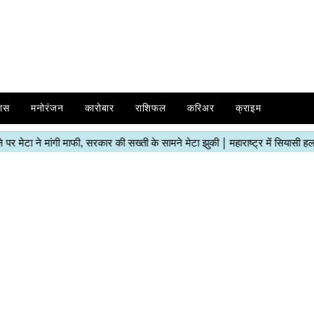
ास
मनोरंजन
कारोबार
राशिफल
करिअर
क्राइम