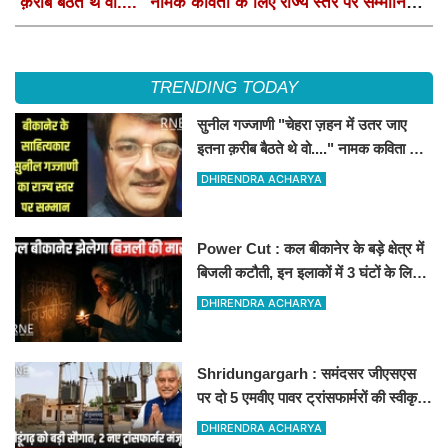
क़रीब बैठते थे वो...." नामक कविता के लिए राज्य स्तर पर सम्मानित
होंगे
TRENDING TODAY
सुनील गज्जाणी "चेहरा ज़हन में उतर जाए
इतना क़रीब बैठते थे वो...." नामक कविता के
लिए राज्य स्तर पर सम्मानित होंगे
DHIRENDRA ACHARYA
Power Cut : कल बीकानेर के बड़े क्षेत्र में
बिजली कटौती, इन इलाकों में 3 घंटों के लिए
बिजली रहेगी गुल
DHIRENDRA ACHARYA
Shridungargarh : समंदसर जीएसएस
पर दो 5 एमवीए पावर ट्रांसफार्मरों की स्वीकृति,
विधायक ताराचंद सारस्वत के सतत प्रयास
DHIRENDRA ACHARYA
लाए रंग