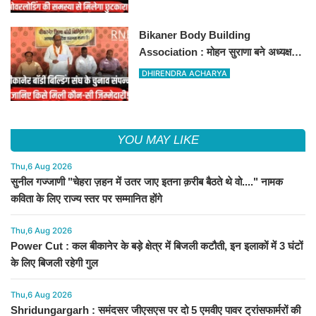
Bikaner Body Building
Association : मोहन सुराणा बने अध्यक्ष;
अरुण व्यास सचिव निर्विरोध निर्वाचित
DHIRENDRA ACHARYA
YOU MAY LIKE
Thu,6 Aug 2026
सुनील गज्जाणी "चेहरा ज़हन में उतर जाए इतना क़रीब बैठते थे वो...." नामक
कविता के लिए राज्य स्तर पर सम्मानित होंगे
Thu,6 Aug 2026
Power Cut : कल बीकानेर के बड़े क्षेत्र में बिजली कटौती, इन इलाकों में 3 घंटों
के लिए बिजली रहेगी गुल
Thu,6 Aug 2026
Shridungargarh : समंदसर जीएसएस पर दो 5 एमवीए पावर ट्रांसफार्मरों की